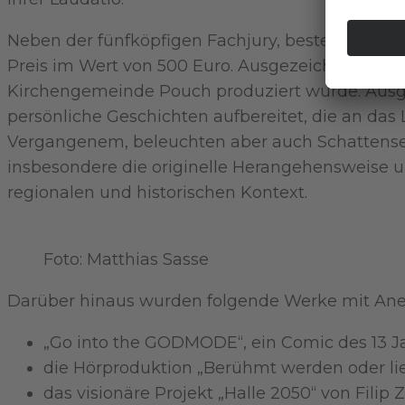
Neben der fünfköpfigen Fachjury, bestehend aus
Preis im Wert von 500 Euro. Ausgezeichnet wurde
Kirchengemeinde Pouch produziert wurde. Ausge
persönliche Geschichten aufbereitet, die an da
Vergangenem, beleuchten aber auch Schattensei
insbesondere die originelle Herangehensweise
regionalen und historischen Kontext.
Foto: Matthias Sasse
Darüber hinaus wurden folgende Werke mit Aner
„Go into the GODMODE“, ein Comic des 13 J
die Hörproduktion „Berühmt werden oder lie
das visionäre Projekt „Halle 2050“ von Fili