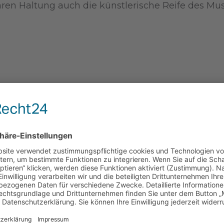
laren Haltung auch die künstlerische Reife des Mu
 500 Euro erhielt die Theatergruppe Drams’n’ros
enencollage“. In ihrer Inszenierung thematisiere
iminierung. Die Jury würdigte nicht nur den Mut,
piel der ästhetischen Mittel und den Versuch, m
e zum Publikum zu erzeugen.
na Rohrpasser aus Magdeburg für ihr Gemälde „Ve
rke Bildkomposition und die atmosphärische Gesta
 sondern auch ein hohes Maß an Kreativität, Ausda