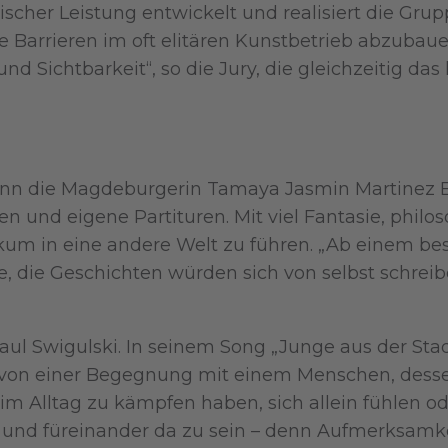
ischer Leistung entwickelt und realisiert die Gr
e Barrieren im oft elitären Kunstbetrieb abzubau
 Sichtbarkeit“, so die Jury, die gleichzeitig das 
wann die Magdeburgerin Tamaya Jasmin Martinez B
tionen und eigene Partituren. Mit viel Fantasie, 
ublikum in eine andere Welt zu führen. „Ab einem 
be, die Geschichten würden sich von selbst schreibe
Paul Swigulski. In seinem Song „Junge aus der Sta
 von einer Begegnung mit einem Menschen, dessen
die im Alltag zu kämpfen haben, sich allein fühle
ren und füreinander da zu sein – denn Aufmerksa