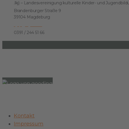
.lkj) – Landesvereinigung kulturelle Kinder- und Jugendbil
Brandenburger Straße 9
39104 Magdeburg
kjkp@lkj-lsa.de
0391 / 244 51 66
Einkaufen und Gutes tun
Unterstütze die .lkj) Sachsen-Anhalt durch deine
Kontakt
Impressum