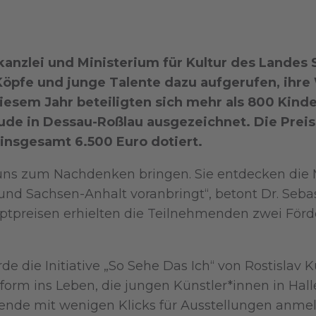
anzlei und Ministerium für Kultur des Landes 
Köpfe und junge Talente dazu aufgerufen, ihr
iesem Jahr beteiligten sich mehr als 800 Kind
e in Dessau-Roßlau ausgezeichnet. Die Preise,
insgesamt 6.500 Euro dotiert.
 uns zum Nachdenken bringen. Sie entdecken die Mö
 und Sachsen-Anhalt voranbringt“, betont Dr. Sebas
ptpreisen erhielten die Teilnehmenden zwei Förde
 die Initiative „So Sehe Das Ich“ von Rostislav K
rm ins Leben, die jungen Künstler*innen in Hall
nde mit wenigen Klicks für Ausstellungen anmeld