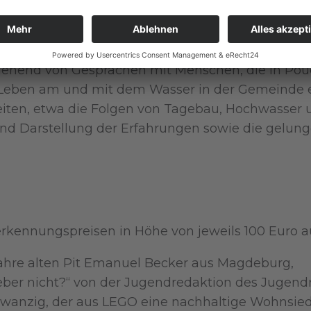
 Vertreter*innen verschiedener Kultursparten, ve
 die vierteilige Hörspielreihe „Sound of water“, 
hend von Gesprächen mit Menschen, die in Pouch 
s Leben am und mit dem Wasser in der Gemeinde e
ten, etwa die Folgen von Tagebau, Hochwasser u
 und Darstellung der Erfahrungen sowie die gel
kennungspreisen in Höhe von jeweils 100 Euro a
ahre alten Pit Emanuel Becker aus Magdeburg,
ber nicht?“ von der Jugendredaktion des Jugendra
p Zwanzig, der aus LEGO eine nachhaltige Wohnsied