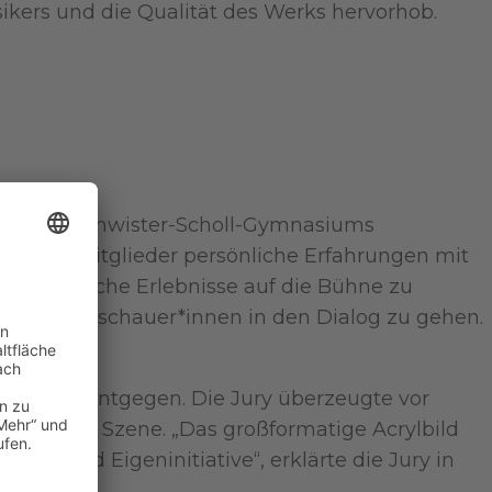
sikers und die Qualität des Werks hervorhob.
es des Geschwister-Scholl-Gymnasiums
n die 30 Mitglieder persönliche Erfahrungen mit
 persönliche Erlebnisse auf die Bühne zu
it den Zuschauer*innen in den Dialog zu gehen.
rtrauen“ entgegen. Die Jury überzeugte vor
ltung der Szene. „Das großformatige Acrylbild
uer und Eigeninitiative“, erklärte die Jury in