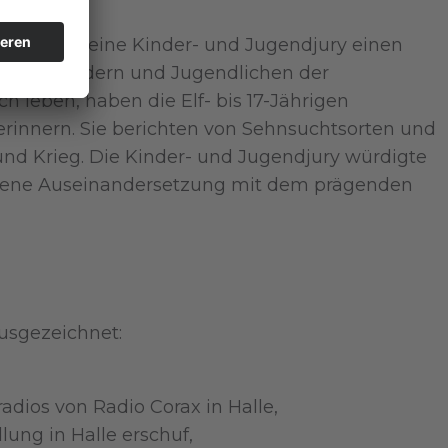
rgab auch eine Kinder- und Jugendjury einen
die von Kindern und Jugendlichen der
leben, haben die Elf- bis 17-Jährigen
rinnern. Sie berichten von Sehnsuchtsorten und
nd Krieg. Die Kinder- und Jugendjury würdigte
ungene Auseinandersetzung mit dem prägenden
usgezeichnet:
dios von Radio Corax in Halle,
lung in Halle erschuf,