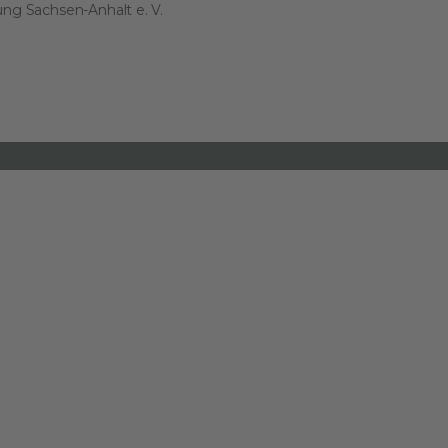
dung Sachsen-Anhalt e. V.
 Online-Einkäufe. Ganz ohne Mehrkosten.