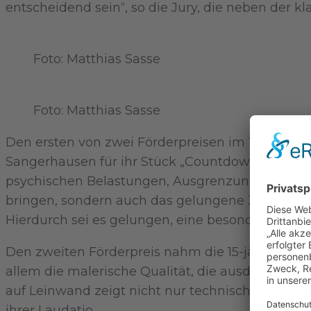
entscheidend sein“, so die Jury, die neben der k
Foto: Matthias Sasse
Foto: Matthias Sasse
Den ersten von zwei Förderpreisen im Wert von
Sangerhausen für ihr Stück „Countdown – eine Sz
psychischen Belastungen, Ausgrenzung und Diskr
bringen, sondern auch das gelungene Zusammens
Hierdurch sei es gelungen, eine besondere Näh
Den zweiten Förderpreis nahm die 15-jährige Ni
allem die malerische Qualität, die ausdruckssta
auf Leinwand zeigt nicht nur technisches Können,
ihrer Laudatio.