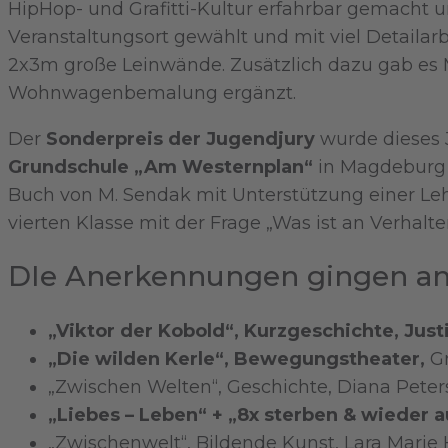
HipHop- und Grafitti-Kultur erfahrbar gemacht u
Veranstaltungsort gewählt und mit viel Detaila
2x3m große Leinwände. Zusätzlich dazu gab es
Wohnwagenbemalung ergänzt.
Der
Sonderpreis der Jugendjury
wurde dieses 
Grundschule „Am Westernplan“
in Magdeburg h
Buch von M. Sendak mit Unterstützung einer Leh
vierten Klasse mit der Frage „Was ist an Verhalte
DIe Anerkennungen gingen an
„Viktor der Kobold“, Kurzgeschichte, Justi
„Die wilden Kerle“, Bewegungstheater,
G
„Zwischen Welten“, Geschichte, Diana Peter
„Liebes – Leben“ + „8x sterben & wiede
„Zwischenwelt“, Bildende Kunst, Lara Marie