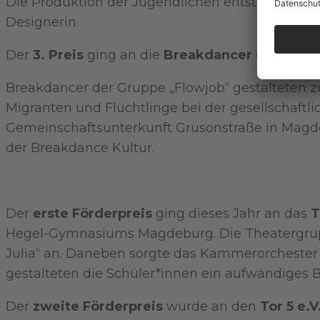
Die Produktion der Jugendlichen entstand dabei
Designerin.
Der
3. Preis
ging an die
Breakdancer der Grupp
Breakdancer der Gruppe „Flowjob“ gestalteten zu
Migranten und Flüchtlinge bei der gesellschaftli
Gemeinschaftsunterkunft Grusonstraße in Magde
der Breakdance Kultur.
Der
erste Förderpreis
ging dieses Jahr an das
T
Hegel-Gymnasiums Magdeburg. Die Theatergrup
Julia“ an. Daneben sorgte das Kammerorchester
gestalteten die Schüler*innen ein aufwändiges
Der
zweite Förderpreis
wurde an den
Tor 5 e.V