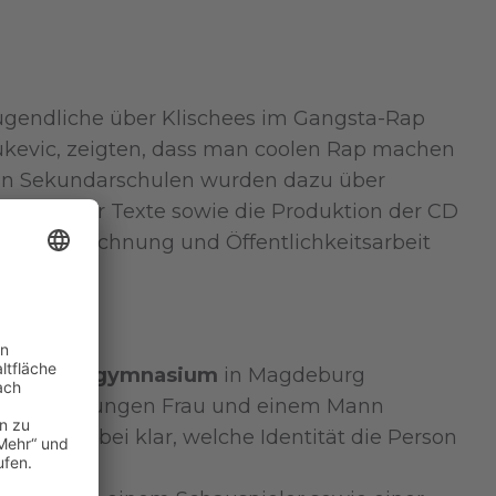
Jugendliche über Klischees im Gangsta-Rap
kevic, zeigten, dass man coolen Rap machen
s an Sekundarschulen wurden dazu über
reiben der Texte sowie die Produktion der CD
ung/Abrechnung und Öffentlichkeitsarbeit
Norbertusgymnasium
in Magdeburg
 von einer jungen Frau und einem Mann
ck war dabei klar, welche Identität die Person