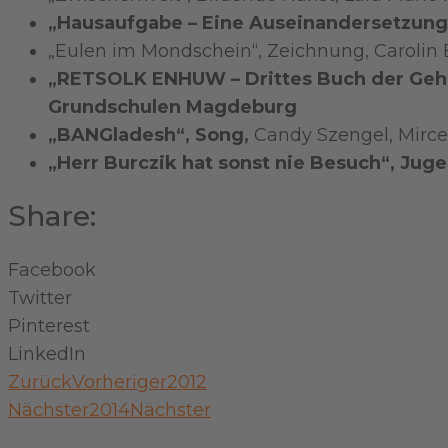
„Hausaufgabe – Eine Auseinandersetzung m
„Eulen im Mondschein“, Zeichnung, Carolin 
„RETSOLK ENHUW – Drittes Buch der Gehe
Grundschulen Magdeburg
„BANGladesh“, Song,
Candy Szengel, Mirc
„Herr Burczik hat sonst nie Besuch“, Ju
Share:
Facebook
Twitter
Pinterest
LinkedIn
Zurück
Vorheriger
2012
Nächster
2014
Nächster
Kontakt