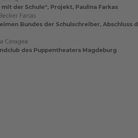
it der Schule“, Projekt, Paulina Farkas
Becker Farias
imen Bundes der Schulschreiber, Abschluss de
ea Ceragea
gendclub des Puppentheaters Magdeburg