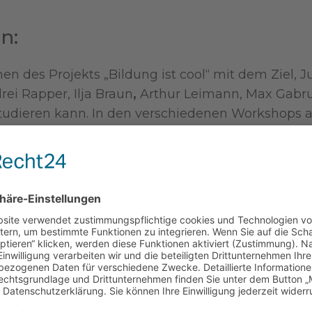
n:
n des Projekts „Bildung ist cool“ mit dem Ziel, 
rei Rapper, Ilja Braun
,
Arthur Leimann, Max Gabru
 studieren kann. In den verschiedenen Workshop
erigkeiten im deutschen Bildungssystem. Das Sch
genständig übernommen. Im Rahmen der Finanzier
nterstützt.
reis
erhielt, war im Rahmen der
Theater AG am 
r das Thema Identitätsfindung. Eine Person, die
e nach sich selbst. Allen anderen Akteuren im Stü