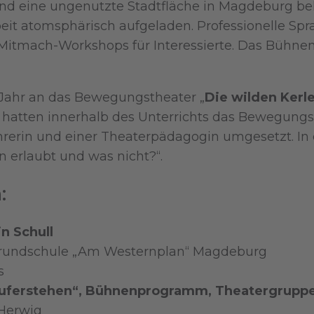
nd eine ungenutzte Stadtfläche in Magdeburg bele
rbeit atomsphärisch aufgeladen. Professionelle S
 Mitmach-Workshops für Interessierte. Das Bühn
Jahr an das Bewegungstheater „
Die wilden Kerle
atten innerhalb des Unterrichts das Bewegungst
rerin und einer Theaterpädagogin umgesetzt. In d
n erlaubt und was nicht?“.
:
n Schull
rundschule „Am Westernplan“ Magdeburg
s
r auferstehen“, Bühnenprogramm, Theatergrup
 Herwig