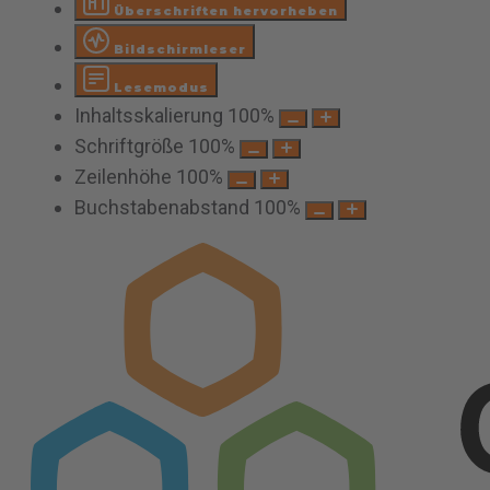
Überschriften hervorheben
Bildschirmleser
Lesemodus
Inhaltsskalierung
100
%
Schriftgröße
100
%
Zeilenhöhe
100
%
Buchstabenabstand
100
%