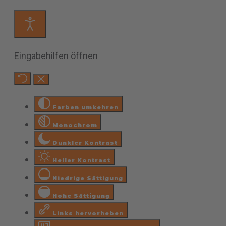
Eingabehilfen öffnen
Farben umkehren
Monochrom
Dunkler Kontrast
Heller Kontrast
Niedrige Sättigung
Hohe Sättigung
Links hervorheben