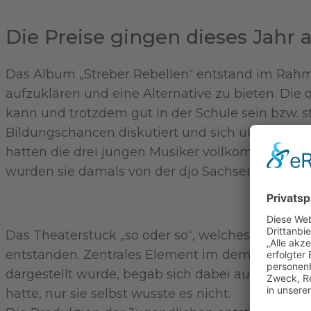
Die Preise gingen dieses Jahr a
Das Album „Streber Rebellen“ entstand im Rahme
aufzuklären und eine Alternative zu bieten. Die d
kann und trotzdem gut in der Schule sein bzw.
Bildungschancen diskutiert und sich über Schwi
hatten die drei jungen Musiker vollkommen ei
wurden sie damals von der djo Sachsen-Anhalt u
Das Theaterstück „so oder so“, welches den
2. P
entstanden. Zentrales Element im dem Stück wa
dargestellt wurde, begab sich dabei auf die Such
hatte, nur sie selbst wusste es nicht.