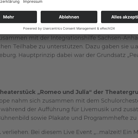
 mit Unterstützung einer Lehrerin, einer Theater
e „Flowjob“.
sammen mit der Integrationshilfe Sachsen-Anhalt 
chen Teilhabe zu unterstützen. Dazu gaben sie u.a.
burg. Hauptprinzip dabei war der Grundsatz „Pea
heaterstück „Romeo und Julia“ der Theaterg
pe nahm sich zusammen mit dem Schulorchester
 während der Aufführung für Livemusik und zusät
 Bühnenbild sowie Plakate und Programmhefte zu 
.
verliehen. Bei diesem Live Event „…malzeit! Ein