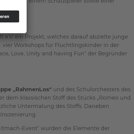
pädagogin, einem Schauspieler sowie einer
e.V. ein Projekt, welches darauf abzielte junge
 vier Workshops für Flüchtlingskinder in der
ce, Love, Unity and having Fun“ der Begründer
ruppe „RahmenLos“
und des Schulorchesters des
 dem klassischen Stoff des Stücks „Romeo und
zliche Untermalung des Stoffs. Daneben
Inszenierung.
 Mitmach-Event“ wurden die Elemente der