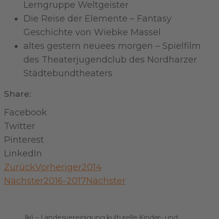
Lerngruppe Weltgeister
Die Reise der Elemente – Fantasy
Geschichte von Wiebke Massel
altes gestern neuees morgen – Spielfilm
des Theaterjugendclub des Nordharzer
Städtebundtheaters
Share:
Facebook
Twitter
Pinterest
LinkedIn
Zurück
Vorheriger
2014
Nächster
2016-2017
Nächster
Kontakt
.lkj) – Landesvereinigung kulturelle Kinder- und