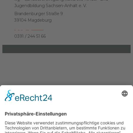
Jugendbildung Sachsen-Anhalt e. V.
Brandenburger Straße 9
39104 Magdeburg
kjkp@lkj-lsa.de
0391 / 244 51 66
Einkaufen und Gutes tun
Unterstütze die .lkj) Sachsen-Anhalt durch deine
Online-Einkäufe. Ganz ohne Mehrkosten.
Kontakt