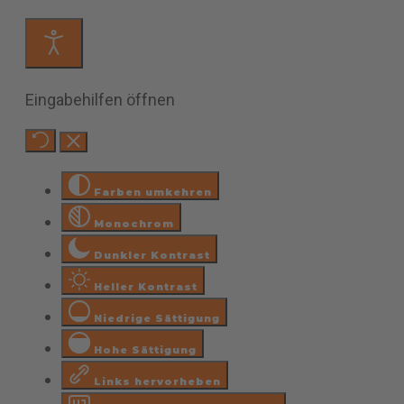
Eingabehilfen öffnen
Farben umkehren
Monochrom
Dunkler Kontrast
Heller Kontrast
Niedrige Sättigung
Hohe Sättigung
Links hervorheben