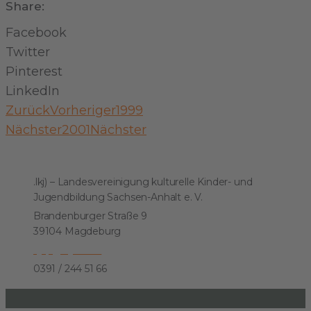
Share:
Facebook
Twitter
Pinterest
LinkedIn
Zurück
Vorheriger
1999
Nächster
2001
Nächster
Kontakt
.lkj) – Landesvereinigung kulturelle Kinder- und
Jugendbildung Sachsen-Anhalt e. V.
Brandenburger Straße 9
39104 Magdeburg
kjkp@lkj-lsa.de
0391 / 244 51 66